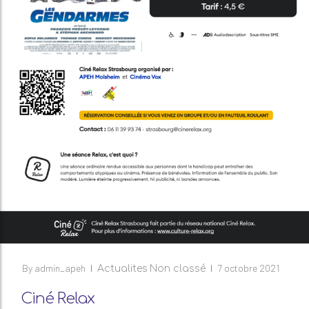
By
admin_apeh
7 octobre 2021
Actualites
Non classé
Ciné Relax